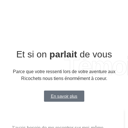
Et si on
parlait
de vous
Témo
Parce que votre ressenti lors de votre aventure aux
Ricochets nous tiens énormément à coeur.
En savoir plus
J’avais besoin de me recentrer sur moi-même