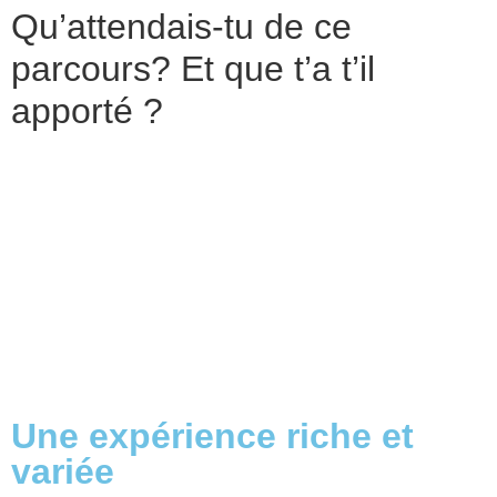
Qu’attendais-tu de ce
parcours? Et que t’a t’il
apporté ?
Les thématiques abordées sont :
l’ancrage dans l’instant présent
les besoins (les reconnaîtres et les exprimer)
les limites
les ressources
les talents
Une expérience riche et
variée